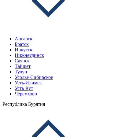
Ангарск
Братск
Иркутск
Нижнеудинск
Саянск
Тайшет
Тулун
Усолье-Сибирское
Усть-Илимск
Усть-Кут
Черемхово
Республика Бурятия