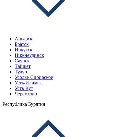
Ангарск
Братск
Иркутск
Нижнеудинск
Саянск
Тайшет
Тулун
Усолье-Сибирское
Усть-Илимск
Усть-Кут
Черемхово
Республика Бурятия