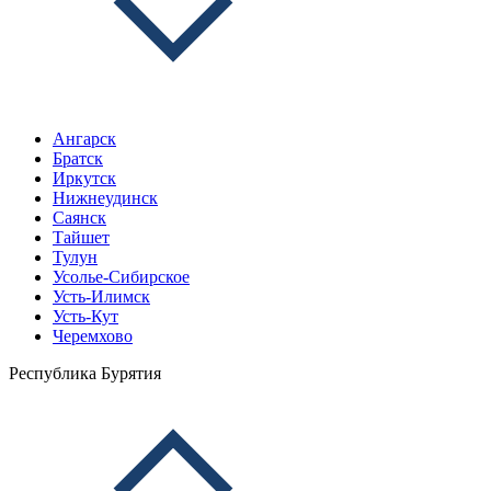
Ангарск
Братск
Иркутск
Нижнеудинск
Саянск
Тайшет
Тулун
Усолье-Сибирское
Усть-Илимск
Усть-Кут
Черемхово
Республика Бурятия