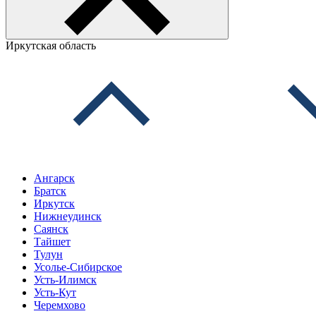
Иркутская область
Ангарск
Братск
Иркутск
Нижнеудинск
Саянск
Тайшет
Тулун
Усолье-Сибирское
Усть-Илимск
Усть-Кут
Черемхово